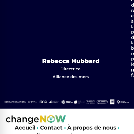
d
r
e
à
l
p
d
l
b
m
p
Rebecca Hubbard
l
Directrice,
g
f
Alliance des mers
`
Accueil
•
Contact
•
À propos de nous
•