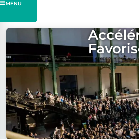
MENU
Pitch
Billetterie
Accélér
Favoris