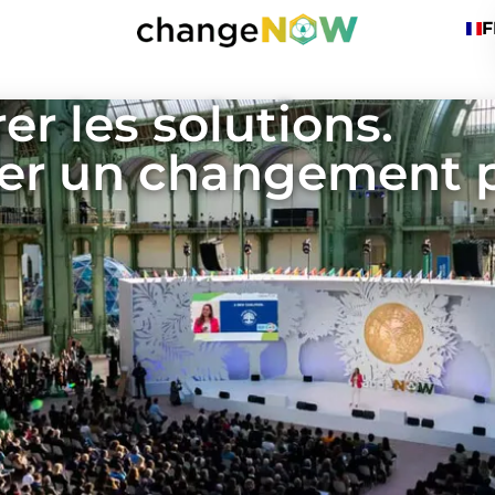
F
er les solutions.
er un changement po