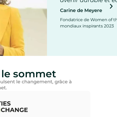
équitable. »
the World / Investisseuse FPC – Leaders
3
 le sommet
ulsent le changement, grâce à
et.
éer un dialogue et une collaboration
tre les maires et les innovateurs, afin de
rtager les défis, d'étendre les pratiques
ussies et de découvrir des idées
vatrices.