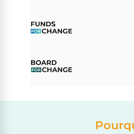
Présenter des pratiques d'investisseme
innovantes, relier les capitaux aux fonds
axés sur le changement et encourager
davantage de LPs (commanditaires) à
investir avec impact.
Fournir aux membres des conseils
d'administration les outils et le réseau
nécessaires pour intégrer l'impact
environnemental et social dans la
stratégie et la gouvernance.
Pourq