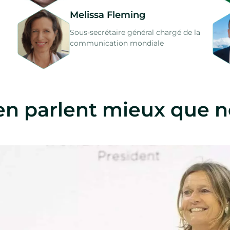
Melissa Fleming
Sous-secrétaire général chargé de la
communication mondiale
 en parlent mieux que 
« Chaque solutio
témoigne de l'ingé
humaines, rapproc