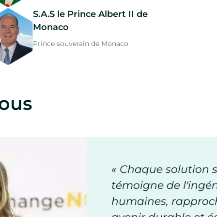
S.A.S le Prince Albert II de
Monaco
Prince souverain de Monaco
nous
n sélectionnée par ChangeNOW
niosité et de la résilience
hant la planète et l'humanité d'un