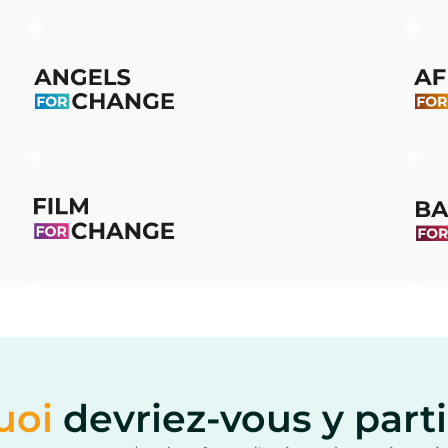
nt
Rassembler les business angels, qu'ils
So
soient nouveaux ou expérimentés, pour
au
explorer les opportunités et les défis de
co
l'investissement à impact.
le
m
Rassembler les professionnels de
Mo
l'audiovisuel autour d'histoires
po
audacieuses et porteuses de sens, afin
tr
d'accélérer de nouveaux récits qui
to
inspirent un monde durable.
in
uoi
devriez-vous y parti