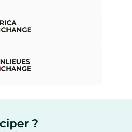
utenir les voix et les innovateurs les plus
dacieux d'Afrique afin de renforcer la
llaboration à travers le continent et de
s connecter à un réseau de partenaires
ondiaux.
biliser les jeunes des quartiers
pulaires pour qu'ils s'engagent dans la
ansition sociale et environnementale,
ut en mettant en lumière les
novateurs de leurs communautés.
ciper ?