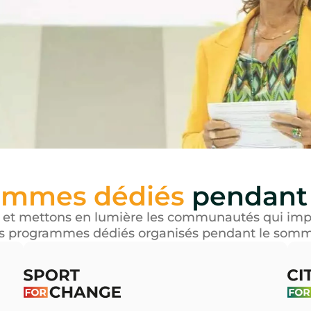
avenir durable et 
Carine de Meyere
Fondatrice de Women of 
mondiaux inspirants 202
ammes dédiés
pendant
 et mettons en lumière les communautés qui imp
s programmes dédiés organisés pendant le somm
Mobiliser les athlètes et exploiter
Cr
s
l'influence du sport pour inspirer et
en
r
engager un public plus large dans la
pa
transition écologique et sociale.
ré
no