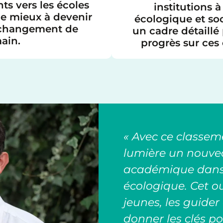
ts vers les écoles
institutions à
le mieux à devenir
écologique et soc
 changement de
un cadre détaillé
ain.
progrès sur ces
« Avec ce classem
lumière un nouve
académique dans l
écologique. Cet ou
jeunes, les guide
donner les clés po